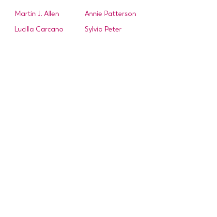
Martin J. Allen
Annie Patterson
Lucilla Carcano
Sylvia Peter
herman de vries
Verena Redmann
Mary Dillon
Connie Scanlon
Lisbeth Habusta
Gael Sellwood
Andreas Hentrich
Antonina
Asuka Hishiki
Shesteriakova
Brigitte Hofherr
Achim Weinberg
Mariko Ikeda
Gunther Willinger
Peter Lippmann
Forum Botanische Kunst