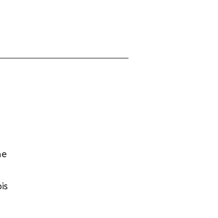
ne
is