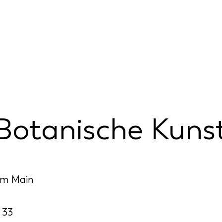
Botanische Kuns
am Main
 33