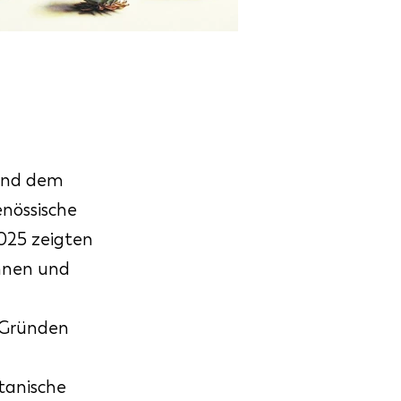
 und dem
enössische
025 zeigten
innen und
n Gründen
tanische