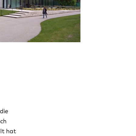
 die
ich
lt hat